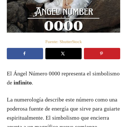
d
o
e
l
Fuente: ShutterStock
El Ángel Número 0000 representa el simbolismo
de
infinito
.
La numerología describe este número como una
poderosa fuente de energía que sirve para guiarte
espiritualmente. El simbolismo que encierra
apunta a un magnífico nuevo comienzo.