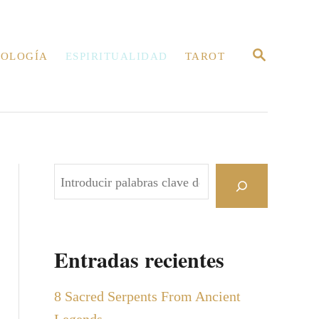
B
OLOGÍA
ESPIRITUALIDAD
TAROT
U
S
C
A
R
E
N
B
u
s
c
Entradas recientes
a
r
8 Sacred Serpents From Ancient