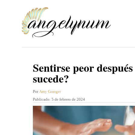
I
r
a
l
c
o
n
Sentirse peor después
t
sucede?
e
n
A
Por
Amy Granger
u
P
Publicado:
5 de febrero de 2024
i
t
u
d
o
b
r
l
o
i
c