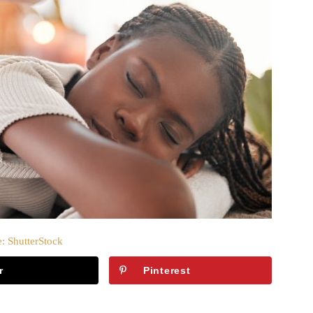
: ShutterStock
r
Pinterest