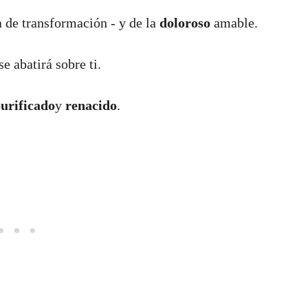
a de transformación - y de la
doloroso
amable.
se abatirá sobre ti.
urificado
y
renacido
.