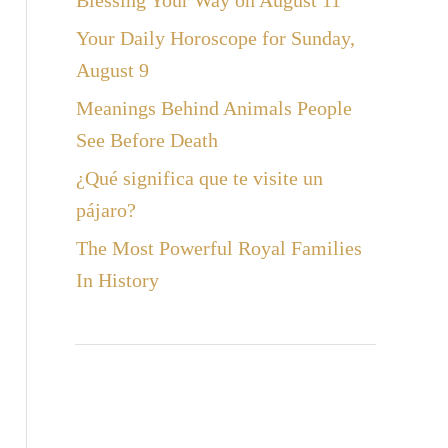
Blessing Your Way on August 11
Your Daily Horoscope for Sunday,
August 9
Meanings Behind Animals People
See Before Death
¿Qué significa que te visite un
pájaro?
The Most Powerful Royal Families
In History