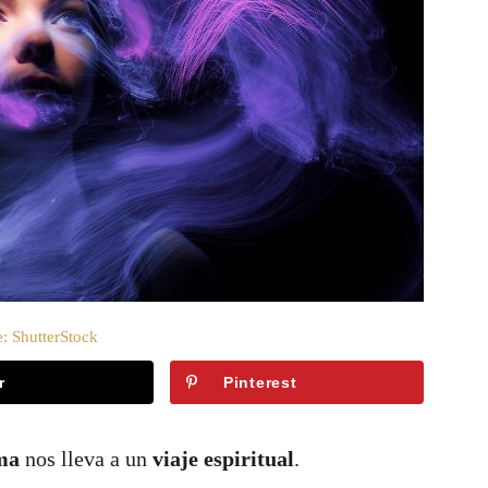
: ShutterStock
r
Pinterest
ma
nos lleva a un
viaje espiritual
.