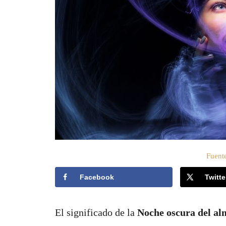
o
e
l
Fuente
Facebook
Twitte
El significado de la
Noche oscura del al