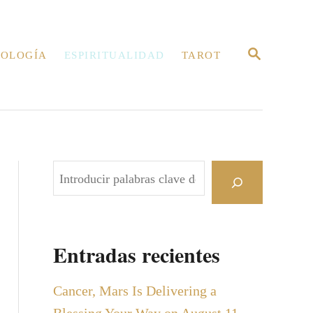
B
OLOGÍA
ESPIRITUALIDAD
TAROT
U
S
C
A
R
E
N
B
u
s
c
Entradas recientes
a
r
Cancer, Mars Is Delivering a