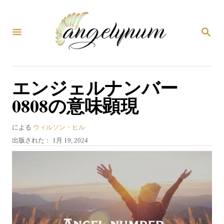
コ
ン
検
テ
索
ン
ツ
エンジェルナンバー
へ
0808の意味顕現
ス
キ
著
による
ウィルソン・ヒル
ッ
者
投
出版された：
1月 19, 2024
プ
稿
日