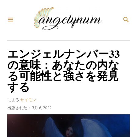
コ
ン
検
テ
索
ン
ツ
エンジェルナンバー33
へ
の意味：あなたの内な
ス
る可能性と強さを発見
キ
する
ッ
プ
著
による
サイモン
者
投
出版された：
3月 6, 2022
稿
日