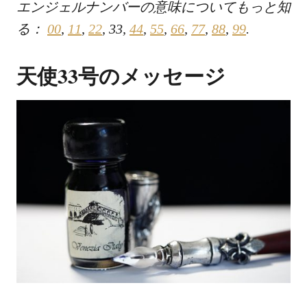
エンジェルナンバーの意味についてもっと知
る：
00
,
11
,
22
, 33,
44
,
55
,
66
,
77
,
88
,
99
.
天使33号のメッセージ