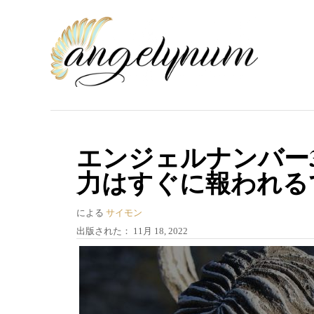
コ
ン
テ
ン
ツ
へ
ス
エンジェルナンバー
キ
力はすぐに報われる
ッ
プ
著
による
サイモン
者
投
出版された：
11月 18, 2022
稿
日