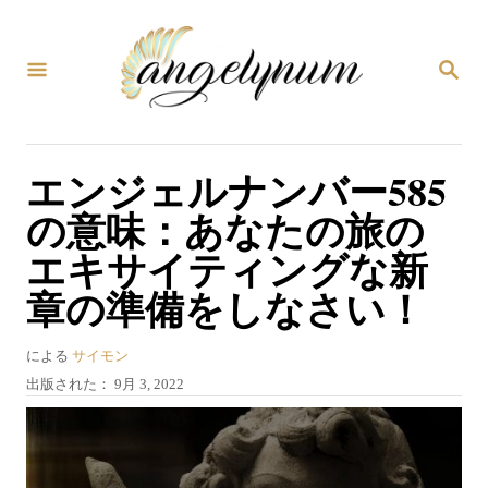
コ
ン
検
テ
索
ン
ツ
エンジェルナンバー585
へ
の意味：あなたの旅の
ス
エキサイティングな新
キ
章の準備をしなさい！
ッ
プ
著
による
サイモン
者
投
出版された：
9月 3, 2022
稿
日