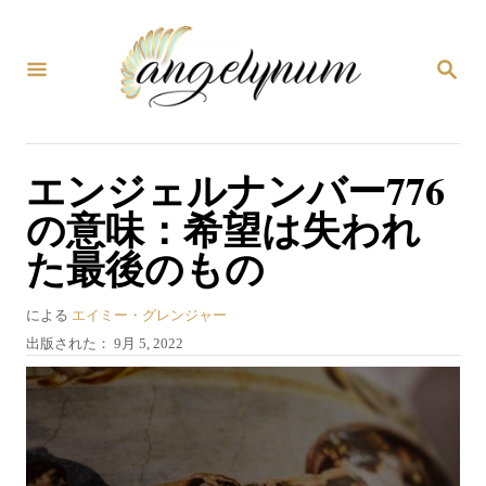
コ
ン
検
テ
索
ン
ツ
エンジェルナンバー776
へ
の意味：希望は失われ
ス
た最後のもの
キ
ッ
著
による
エイミー・グレンジャー
プ
者
投
出版された：
9月 5, 2022
稿
日