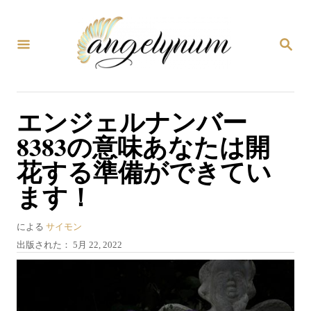
コ
ン
検
テ
索
ン
ツ
エンジェルナンバー
へ
8383の意味あなたは開
ス
花する準備ができてい
キ
ます！
ッ
プ
著
による
サイモン
者
投
出版された：
5月 22, 2022
稿
日