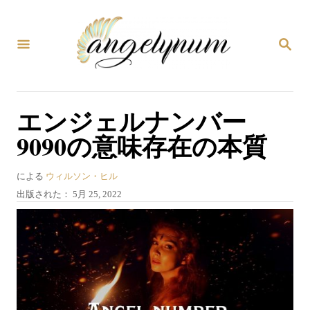
コ
ン
検
テ
索
ン
ツ
エンジェルナンバー
へ
9090の意味存在の本質
ス
キ
著
による
ウィルソン・ヒル
ッ
者
投
出版された：
5月 25, 2022
プ
稿
日