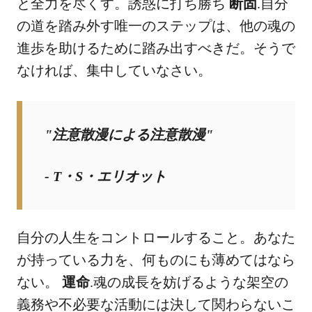
と全力を尽くす。誘惑に打ち勝ち
断固
.自分
の道を踏み外す唯一のステップは、他の魂の
進歩を助けるために踏み出すべきだ。そうで
なければ、集中していなさい。
"注意散漫による注意散漫"
- T・S・エリオット
自分の人生をコントロールすること。あなた
が持っている力を、何ものにも薄めてはなら
ない。
運命
.魂の成長を妨げるような架空の
義務や不必要な活動には決して関わらないこ