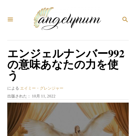
コ
ン
検
テ
索
ン
ツ
エンジェルナンバー992
へ
の意味あなたの力を使
ス
う
キ
ッ
著
による
エイミー・グレンジャー
プ
者
投
出版された：
10月 11, 2022
稿
日