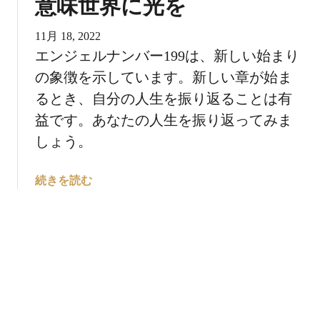
意味世界に光を
の
は
意
近
11月 18, 2022
味
い
エンジェルナンバー199は、新しい始まり
に
の象徴を示しています。新しい章が始ま
つ
い
るとき、自分の人生を振り返ることは有
て
益です。あなたの人生を振り返ってみま
：
しょう。
飛
躍
エ
続きを読む
す
ン
る
ジ
ェ
ル
ナ
ン
バ
ー