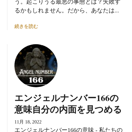
う。起こりうる最悪の事態とは？失敗す
るかもしれません。だから、あなたは...
エ
続きを読む
ン
ジ
ェ
ル
ナ
ン
バ
ー
1
エンジェルナンバー166の
8
8
意味自分の内面を見つめる
の
意
11月 18, 2022
味
エンジェルナンバー166の意味 - 私たちの