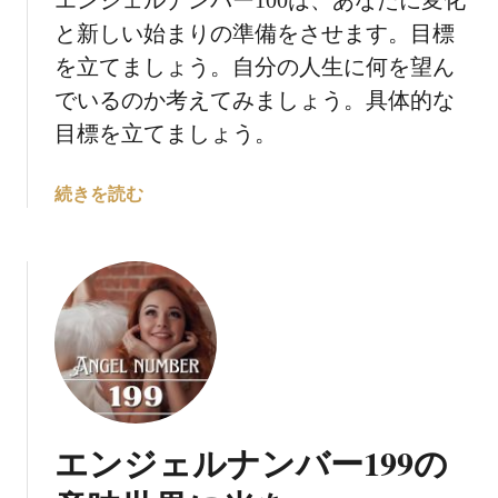
に
と新しい始まりの準備をさせます。目標
つ
い
を立てましょう。自分の人生に何を望ん
て
でいるのか考えてみましょう。具体的な
：
目標を立てましょう。
あ
な
エ
続きを読む
た
ン
の
ジ
ス
ェ
ピ
ル
リ
ナ
チ
ン
ュ
バ
ア
ー
ル
1
な
エンジェルナンバー199の
0
冒
0
険