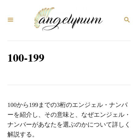
コ
ン
検
テ
索
ン
ツ
100-199
へ
ス
キ
ッ
プ
100から199までの3桁のエンジェル・ナンバ
ーを紹介し、その意味と、なぜエンジェル・
ナンバーがあなたを選ぶのかについて詳しく
解説する。