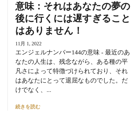
5
意味：それはあなたの夢の
の
後に行くには遅すぎること
意
味
はありません！
に
つ
11月 1, 2022
い
エンジェルナンバー144の意味 - 最近のあ
て
：
なたの人生は、残念ながら、ある種の平
今
凡さによって特徴づけられており、それ
が
はあなたにとって退屈なものでした。だ
あ
けでなく、...
な
た
の
エ
続きを読む
時
ン
ジ
ェ
ル