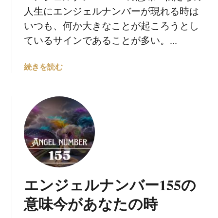
に
人生にエンジェルナンバーが現れる時は
つ
い
いつも、何か大きなことが起ころうとし
て
ているサインであることが多い。...
：
夢
エ
続きを読む
に
ン
向
ジ
か
ェ
っ
ル
て
ナ
船
ン
出
バ
し
ー
よ
1
う
エンジェルナンバー155の
6
6
意味今があなたの時
の