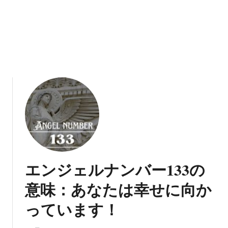
な
た
の
夢
の
後
に
行
く
に
は
遅
す
エンジェルナンバー133の
ぎ
る
意味：あなたは幸せに向か
こ
っています！
と
は