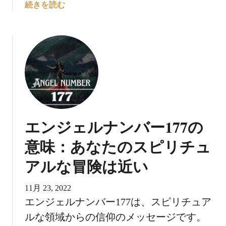
エ
続きを読む
ン
ジ
ェ
ル
ナ
ン
バ
ー
1
エンジェルナンバー177の
0
4
意味：あなたのスピリチュ
の
アルな冒険は近い
意
味
に
11月 23, 2022
つ
エンジェルナンバー177は、スピリチュア
い
ルな領域からの信仰のメッセージです。
て