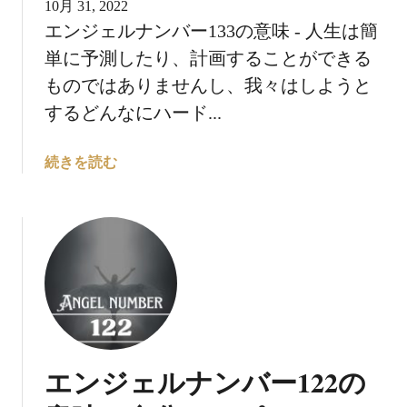
あ
10月 31, 2022
り
エンジェルナンバー133の意味 - 人生は簡
ま
単に予測したり、計画することができる
せ
ものではありませんし、我々はしようと
ん
するどんなにハード...
！
エ
続きを読む
ン
ジ
ェ
ル
ナ
ン
バ
ー
1
エンジェルナンバー122の
3
3