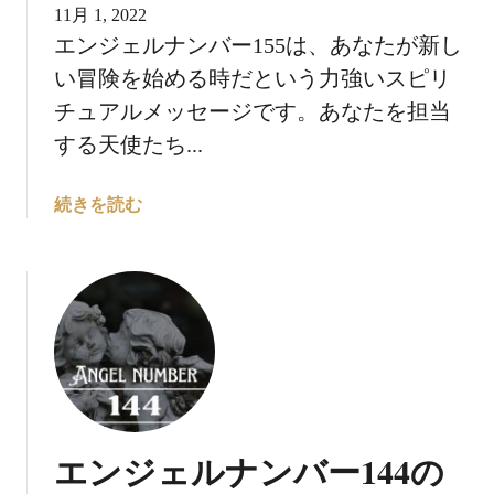
意
11月 1, 2022
味
エンジェルナンバー155は、あなたが新し
に
い冒険を始める時だという力強いスピリ
つ
い
チュアルメッセージです。あなたを担当
て
する天使たち...
：
自
エ
続きを読む
分
ン
の
ジ
内
ェ
面
ル
を
ナ
見
ン
つ
バ
め
ー
る
1
エンジェルナンバー144の
5