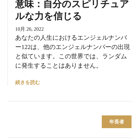
意味：自分のスピリチュア
の
ルな力を信じる
意
味
に
10月 26, 2022
つ
あなたの人生におけるエンジェルナンバ
い
ー122は、他のエンジェルナンバーの出現
て
と似ています。この世界では、ランダム
：
に発生することはありません。
あ
な
た
エ
続きを読む
は
ン
幸
ジ
せ
ェ
に
ル
向
ナ
年長者
か
ン
っ
バ