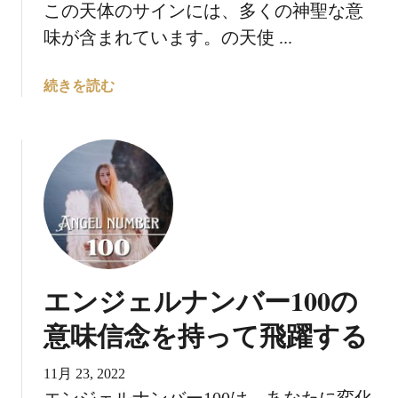
この天体のサインには、多くの神聖な意
味が含まれています。の天使 ...
エ
続きを読む
ン
ジ
ェ
ル
ナ
ン
バ
ー
1
エンジェルナンバー100の
7
7
意味信念を持って飛躍する
の
意
11月 23, 2022
味
エンジェルナンバー100は、あなたに変化