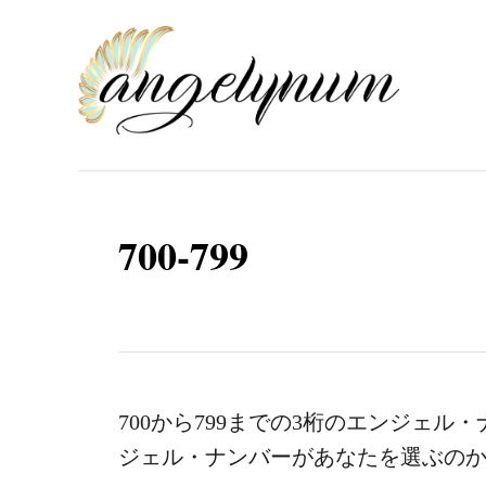
コ
ン
テ
ン
ツ
へ
ス
700-799
キ
ッ
プ
700から799までの3桁のエンジェ
ジェル・ナンバーがあなたを選ぶの