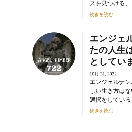
代
スを見つける、..
の
が
意
エ
続きを読む
や
味
ン
っ
に
ジ
て
つ
エンジェル
ェ
く
い
ル
る
たの人生
て
ナ
：
ン
としてい
宇
バ
宙
ー
10月 31, 2022
は
7
エンジェルナンバ
あ
3
しい生き方はな
な
3
た
選択をしていると.
の
を
意
エ
続きを読む
素
味
ン
晴
に
ジ
ら
つ
ェ