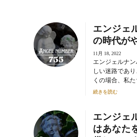
語
を
書
エンジェル
く
の時代が
11月 18, 2022
エンジェルナンバ
しい迷路であり
くの場合、私たち
エ
続きを読む
ン
ジ
エンジェル
ェ
ル
はあなた
ナ
ン