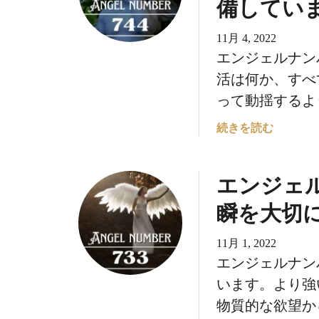
備してい
バ
ー
11月 4, 2022
7
エンジェルナンバ
5
活は何か、すべ
5
って動揺するよう
の
意
エ
続きを読む
味
ン
に
ジ
つ
エンジェル
ェ
い
ル
て
瞬を大切
ナ
：
ン
あ
11月 1, 2022
バ
な
エンジェルナン
ー
た
7
います。より強
の
4
物質的な欲望か
時
4