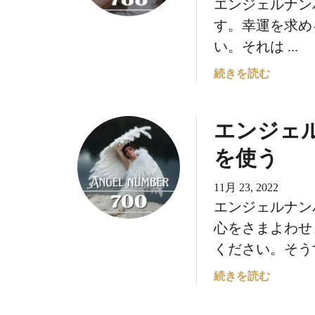
エンジェルナン
ー
7
す。幸運を求め
9
い。それは ...
9
の
エ
続きを読む
意
ン
味
ジ
エンジェル
に
ェ
つ
ル
を使う
い
ナ
て
ン
11月 23, 2022
：
バ
エンジェルナン
あ
ー
な
7
心をさまよわせ
た
8
ください。そうす
の
8
精
の
エ
続きを読む
神
意
ン
は
味
ジ