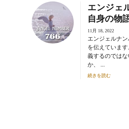
エンジェル
よ
に
ェ
り
つ
ル
自身の物
強
い
ナ
く
て
ン
11月 18, 2022
な
：
バ
エンジェルナン
る
ス
ー
ピ
7
を伝えています
リ
0
義するのではな
チ
0
か、 ...
ュ
の
ア
意
エ
続きを読む
ル
味
ン
な
に
ジ
悟
つ
ェ
り
い
ル
は
て
ナ
近
：
ン
い
心
バ
の