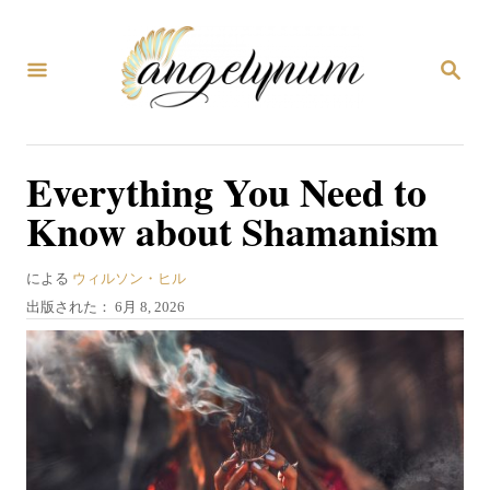
コ
ン
検
テ
索
ン
ツ
Everything You Need to
へ
Know about Shamanism
ス
キ
著
による
ウィルソン・ヒル
ッ
者
投
出版された：
6月 8, 2026
プ
稿
日