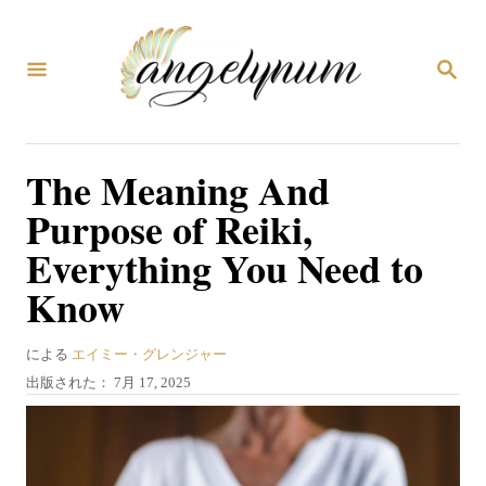
コ
ン
検
テ
索
ン
ツ
The Meaning And
へ
Purpose of Reiki,
ス
Everything You Need to
キ
Know
ッ
プ
著
による
エイミー・グレンジャー
者
投
出版された：
7月 17, 2025
稿
日