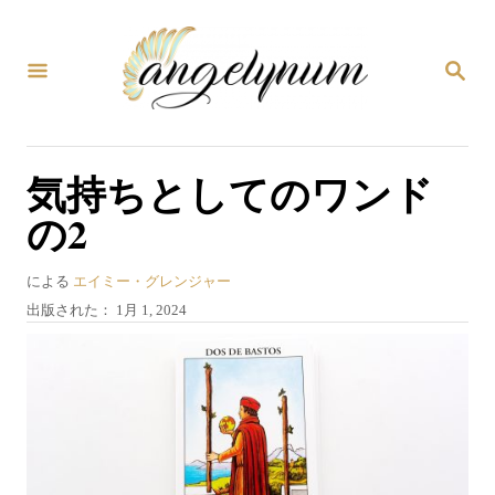
コ
ン
検
テ
索
ン
ツ
気持ちとしてのワンド
へ
の2
ス
キ
著
による
エイミー・グレンジャー
ッ
者
投
出版された：
1月 1, 2024
プ
稿
日