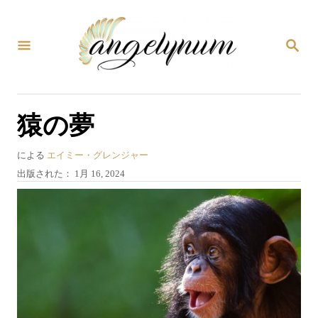
コ
ン
検
テ
索
ン
ツ
猿の夢
へ
ス
著
による
エイミー・グレンジャー
キ
者
投
出版された：
1月 16, 2024
稿
ッ
日
プ