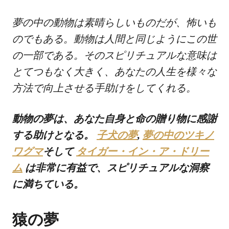
夢の中の動物は素晴らしいものだが、怖いも
のでもある。動物は人間と同じようにこの世
の一部である。そのスピリチュアルな意味は
とてつもなく大きく、あなたの人生を様々な
方法で向上させる手助けをしてくれる。
動物の夢は、あなた自身と命の贈り物に感謝
する助けとなる。
子犬の夢
,
夢の中のツキノ
ワグマ
そして
タイガー・イン・ア・ドリー
ム
は非常に有益で、スピリチュアルな洞察
に満ちている。
猿の夢