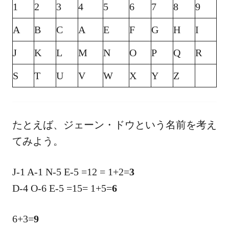
1
2
3
4
5
6
7
8
9
A
B
C
A
E
F
G
H
I
J
K
L
M
N
O
P
Q
R
S
T
U
V
W
X
Y
Z
たとえば、ジェーン・ドウという名前を考え
てみよう。
J-1 A-1 N-5 E-5 =12 = 1+2=
3
D-4 O-6 E-5 =15= 1+5=
6
6+3=
9