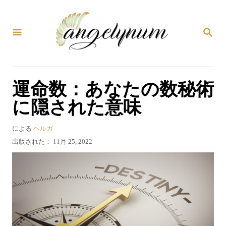
コ
ン
検
テ
索
ン
ツ
運命数：あなたの数秘術
へ
に隠された意味
ス
キ
著
による
ヘルガ
ッ
者
投
出版された：
11月 25, 2022
プ
稿
日