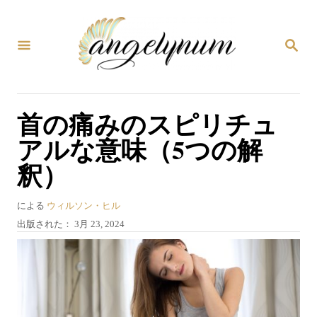
コ
ン
検
テ
索
ン
ツ
首の痛みのスピリチュ
へ
アルな意味（5つの解
ス
釈）
キ
ッ
著
による
ウィルソン・ヒル
プ
者
投
出版された：
3月 23, 2024
稿
日