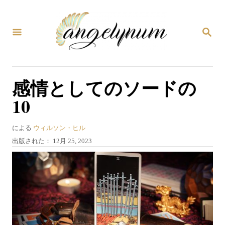
コ
ン
検
テ
索
ン
ツ
感情としてのソードの
へ
10
ス
キ
著
による
ウィルソン・ヒル
ッ
者
投
出版された：
12月 25, 2023
プ
稿
日