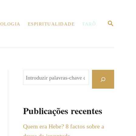
P
OLOGIA
ESPIRITUALIDADE
TARÔ
E
S
Q
U
I
S
A
R
P
e
s
q
Publicações recentes
u
i
Quem era Hebe? 8 factos sobre a
s