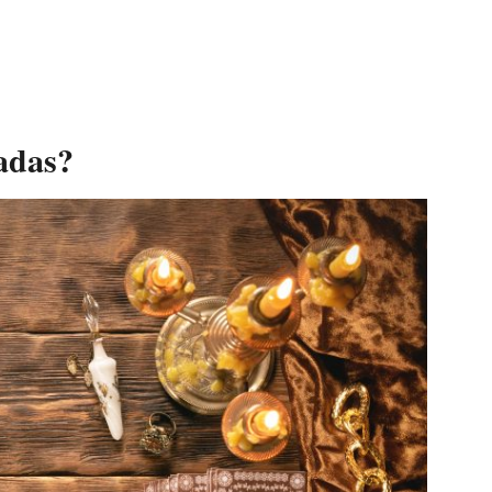
padas?