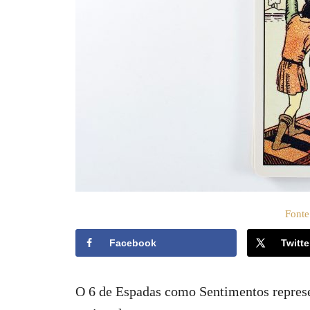
t
o
e
e
m
ú
d
o
Fonte
Facebook
Twitte
O 6 de Espadas como Sentimentos repres