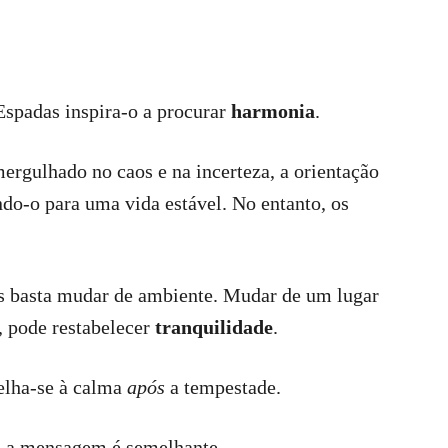
 Espadas inspira-o a procurar
harmonia
.
rgulhado no caos e na incerteza, a orientação
ndo-o para uma vida estável. No entanto, os
des basta mudar de ambiente. Mudar de um lugar
, pode restabelecer
tranquilidade
.
elha-se à calma
após
a tempestade.
, a mensagem é semelhante.