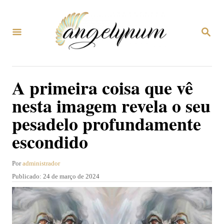
S
a
P
l
E
S
t
Q
U
a
A primeira coisa que vê
I
r
S
nesta imagem revela o seu
A
p
R
pesadelo profundamente
a
escondido
r
a
A
Por
administrador
o
u
P
Publicado:
24 de março de 2024
c
t
u
o
b
o
r
l
n
i