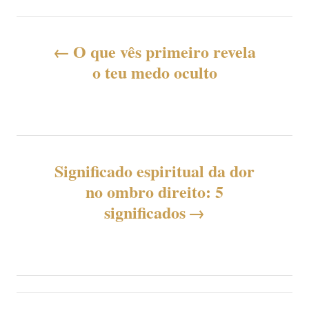
N
O que vês primeiro revela
a
o teu medo oculto
v
e
g
Significado espiritual da dor
no ombro direito: 5
a
significados
ç
ã
o