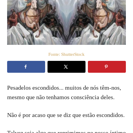
c
t
a
e
d
o
ú
e
d
m
o
Fonte: ShutterStock
Pesadelos escondidos... muitos de nós têm-nos,
mesmo que não tenhamos consciência deles.
Não é por acaso que se diz que estão escondidos.
Talvez seja algo que reprimimos no nosso íntimo