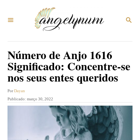
S
a
P
l
E
S
t
Q
U
a
Número de Anjo 1616
I
r
S
Significado: Concentre-se
A
p
R
nos seus entes queridos
a
r
A
Por
Dayan
a
u
P
Publicado:
março 30, 2022
t
o
u
o
b
c
r
l
o
i
c
n
a