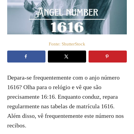
t
d
o
e
e
ú
m
d
o
Fonte: ShutterStock
Depara-se frequentemente com o anjo número
1616? Olha para o relógio e vê que são
precisamente 16:16. Enquanto conduz, repara
regularmente nas tabelas de matrícula 1616.
Além disso, vê frequentemente este número nos
recibos.