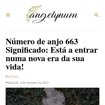
S
a
P
l
E
S
t
Q
U
a
Número de anjo 663
I
r
S
Significado: Está a entrar
A
p
R
numa nova era da sua
a
vida!
r
a
A
Por
Simão
o
u
P
Publicado:
4 de setembro de 2022
c
t
u
o
b
o
r
l
n
i