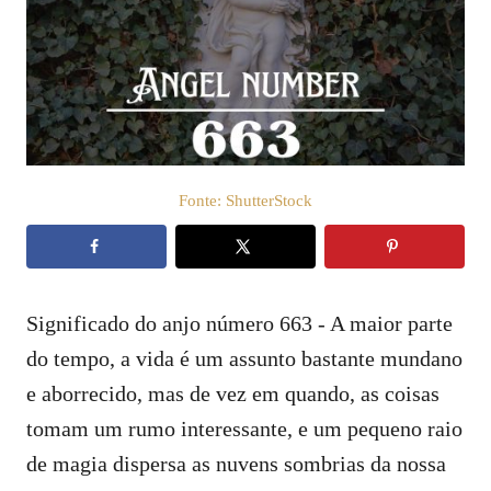
c
t
a
e
d
o
ú
e
d
m
o
Fonte: ShutterStock
Significado do anjo número 663 - A maior parte
do tempo, a vida é um assunto bastante mundano
e aborrecido, mas de vez em quando, as coisas
tomam um rumo interessante, e um pequeno raio
de magia dispersa as nuvens sombrias da nossa