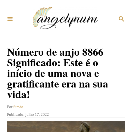
S
a
P
l
E
S
t
Q
U
a
Número de anjo 8866
I
r
S
Significado: Este é o
A
p
R
início de uma nova e
a
gratificante era na sua
r
a
vida!
o
A
Por
Simão
c
u
P
Publicado:
julho 17, 2022
o
t
u
o
n
b
r