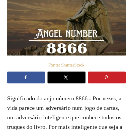
l
t
i
e
c
a
ú
d
o
d
e
o
m
Fonte: ShutterStock
Significado do anjo número 8866 - Por vezes, a
vida parece um adversário num jogo de cartas,
um adversário inteligente que conhece todos os
truques do livro. Por mais inteligente que seja a