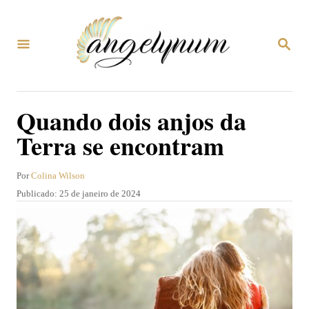
S
a
P
l
E
S
t
Q
U
a
Quando dois anjos da
I
r
S
Terra se encontram
A
p
R
a
A
Por
Colina Wilson
r
u
P
Publicado:
25 de janeiro de 2024
t
a
u
o
b
o
r
l
i
c
c
o
a
d
n
o