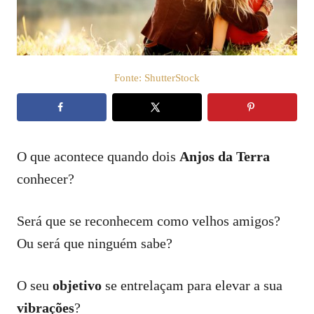
t
e
m
e
ú
d
Fonte: ShutterStock
o
O que acontece quando dois
Anjos da Terra
conhecer?
Será que se reconhecem como velhos amigos?
Ou será que ninguém sabe?
O seu
objetivo
se entrelaçam para elevar a sua
vibrações
?