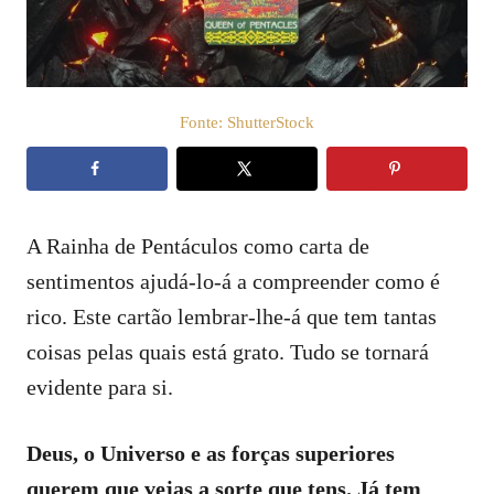
t
e
m
e
ú
d
Fonte: ShutterStock
o
A Rainha de Pentáculos como carta de
sentimentos ajudá-lo-á a compreender como é
rico. Este cartão lembrar-lhe-á que tem tantas
coisas pelas quais está grato. Tudo se tornará
evidente para si.
Deus, o Universo e as forças superiores
querem que vejas a sorte que tens. Já tem