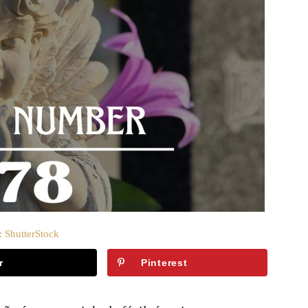
: ShutterStock
r
Pinterest