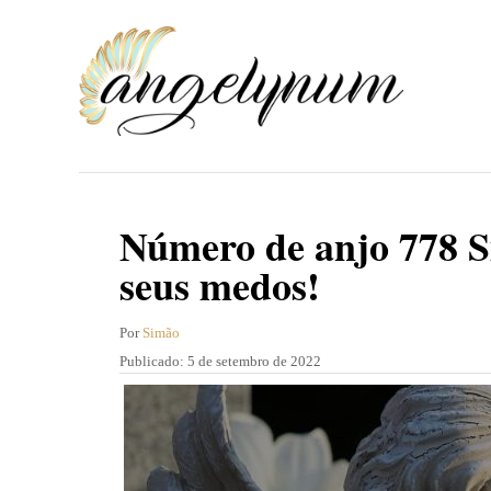
S
a
l
t
a
r
p
Número de anjo 778 Si
a
seus medos!
r
a
A
Por
Simão
u
P
Publicado:
5 de setembro de 2022
o
t
u
c
o
b
r
l
o
i
n
c