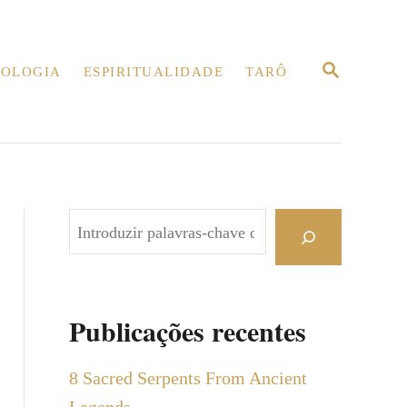
P
OLOGIA
ESPIRITUALIDADE
TARÔ
E
S
Q
U
I
S
A
R
P
e
s
q
Publicações recentes
u
i
8 Sacred Serpents From Ancient
s