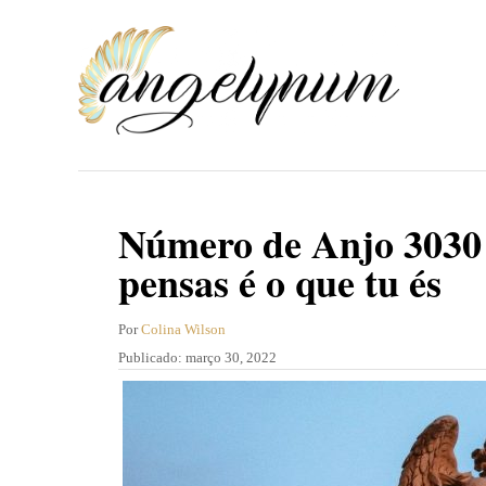
S
a
l
t
a
r
p
Número de Anjo 3030 
a
pensas é o que tu és
r
a
A
Por
Colina Wilson
u
P
Publicado:
março 30, 2022
o
t
u
c
o
b
r
l
o
i
n
c