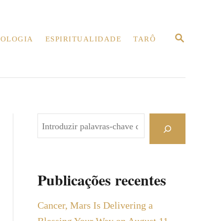
P
OLOGIA
ESPIRITUALIDADE
TARÔ
E
S
Q
U
I
S
A
R
P
e
s
q
Publicações recentes
u
i
Cancer, Mars Is Delivering a
s