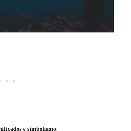
nificados
e
simbolismo
.