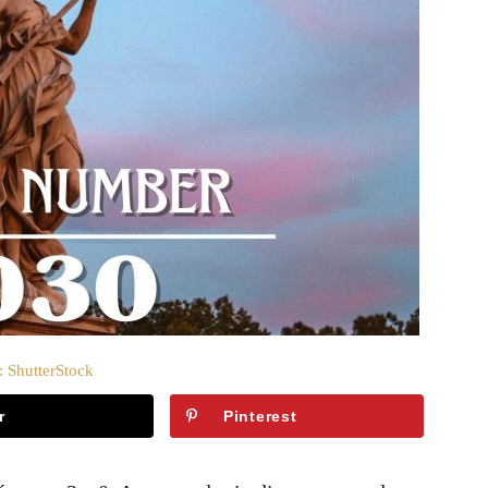
: ShutterStock
r
Pinterest