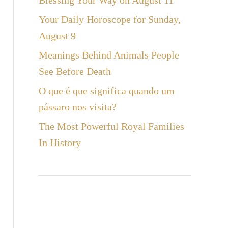
Blessing Your Way on August 11
a
Your Daily Horoscope for Sunday,
r
August 9
Meanings Behind Animals People
See Before Death
O que é que significa quando um
pássaro nos visita?
The Most Powerful Royal Families
In History