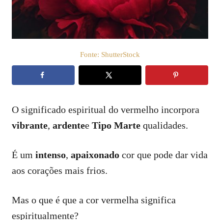
t
e
m
e
ú
d
Fonte: ShutterStock
o
O significado espiritual do vermelho incorpora
vibrante
,
ardente
e
Tipo Marte
qualidades.
É um
intenso
,
apaixonado
cor que pode dar vida
aos corações mais frios.
Mas o que é que a cor vermelha significa
espiritualmente?