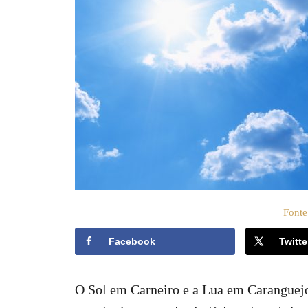
t
o
e
e
m
ú
d
o
Fonte
Facebook
Twitte
O Sol em Carneiro e a Lua em Caranguej