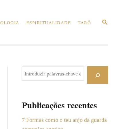
P
OLOGIA
ESPIRITUALIDADE
TARÔ
E
S
Q
U
I
S
A
R
P
e
s
q
Publicações recentes
u
i
7 Formas como o teu anjo da guarda
s