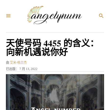
跳
到
搜
内
索
容
天使号码 4455 的含义：
向新机遇说你好
作
由
艾米-格兰杰
者
发
已出版：
7 月 13, 2022
表
于