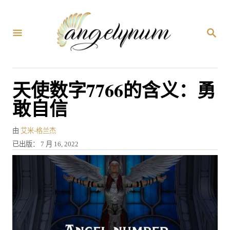
跳
到
搜
内
索
容
天使数字7766的含义：勇
敢自信
作
由
艾米-格兰杰
者
发
已出版：
7 月 16, 2022
表
于