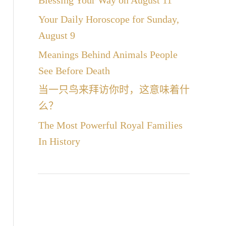
Blessing Your Way on August 11
Your Daily Horoscope for Sunday,
August 9
Meanings Behind Animals People
See Before Death
当一只鸟来拜访你时，这意味着什
么？
The Most Powerful Royal Families
In History