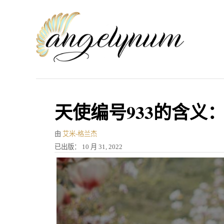
跳
到
内
容
天使编号933的含义
作
由
艾米-格兰杰
者
发
已出版：
10 月 31, 2022
表
于