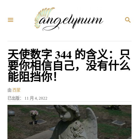
跳
到
搜
内
索
容
天使数字 344 的含义：只
要你相信自己，没有什么
能阻挡你！
作
由
西蒙
者
发
已出版：
11 月 4, 2022
表
于