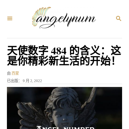
跳
到
搜
内
索
容
天使数字 484 的含义：这
是你精彩新生活的开始！
作
由
西蒙
者
发
已出版：
9 月 2, 2022
表
于