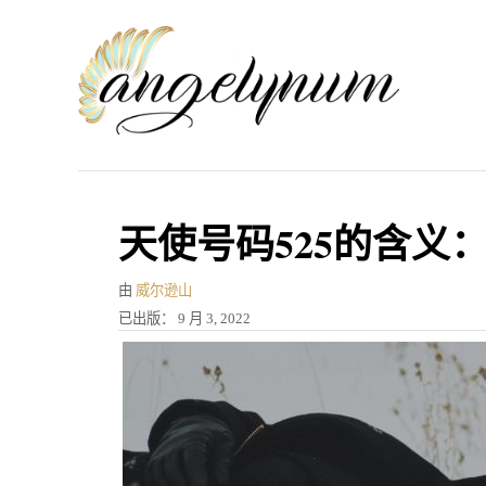
跳
到
内
容
天使号码525的含义
作
由
威尔逊山
者
发
已出版：
9 月 3, 2022
表
于