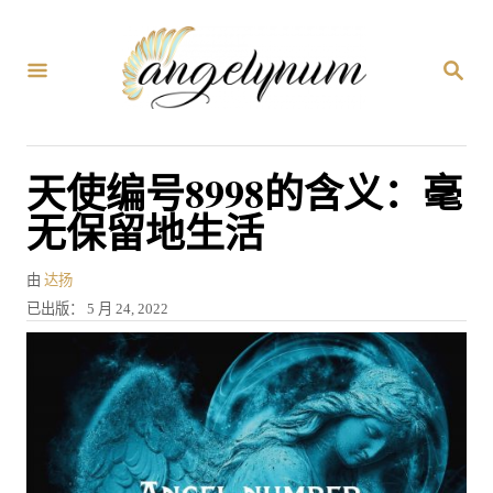
跳
到
搜
内
索
容
天使编号8998的含义：毫
无保留地生活
作
由
达扬
者
发
已出版：
5 月 24, 2022
表
于