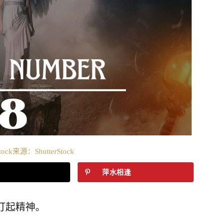
tock来源：ShutterStock
萍水相逢
打起精神。