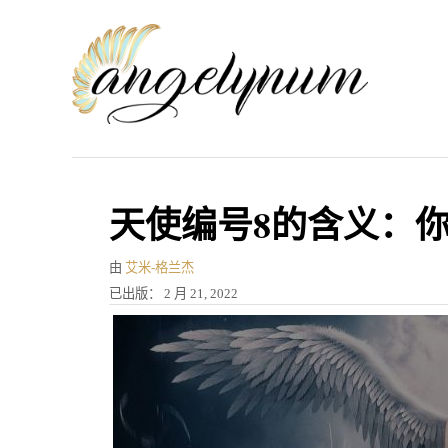
跳
到
内
容
天使编号8的含义：你
作
由
艾米-格兰杰
者
发
已出版：
2 月 21, 2022
表
于