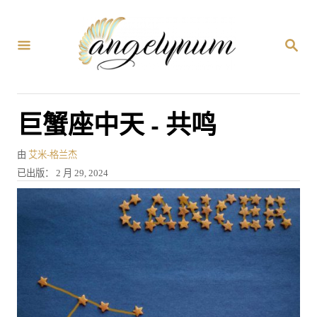
跳
到
搜
内
索
容
巨蟹座中天 - 共鸣
作
由
艾米-格兰杰
者
发
已出版：
2 月 29, 2024
表
于