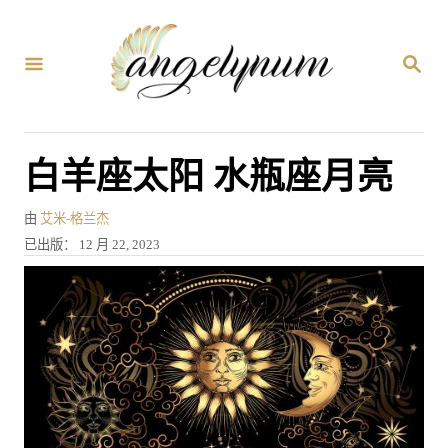
跳
到
搜
内
索
容
白羊座太阳 水瓶座月亮
作
由
艾米-格兰杰
者
发
已出版：
12 月 22, 2023
表
于