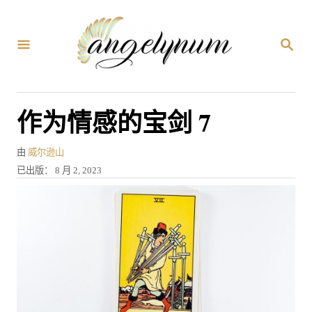
跳
到
搜
内
索
容
作为情感的宝剑 7
作
由
威尔逊山
者
发
已出版：
8 月 2, 2023
表
于