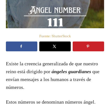
d
o
e
l
Fuente: ShutterStock
Existe la creencia generalizada de que nuestro
reino está dirigido por
ángeles guardianes
que
envían mensajes a los humanos a través de
números.
Estos números se denominan números ángel.