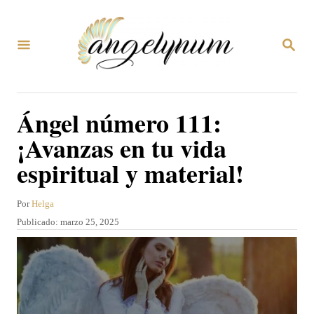
I
r
B
a
U
S
l
C
A
c
Ángel número 111:
R
o
E
¡Avanzas en tu vida
N
n
espiritual y material!
t
e
A
Por
Helga
n
u
P
Publicado:
marzo 25, 2025
t
i
u
o
b
d
r
l
o
i
c
a