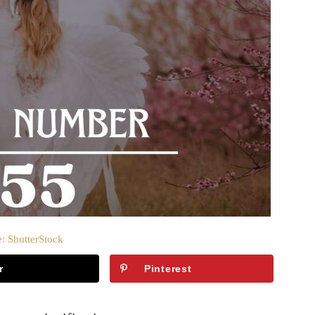
: ShutterStock
r
Pinterest