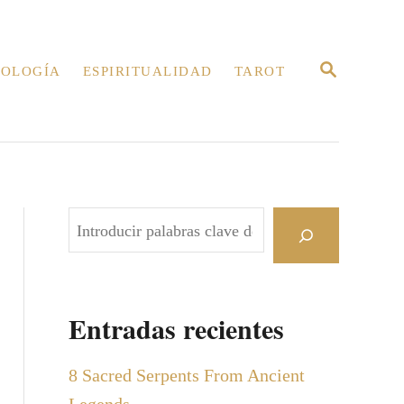
B
OLOGÍA
ESPIRITUALIDAD
TAROT
U
S
C
A
R
E
N
B
u
s
c
Entradas recientes
a
r
8 Sacred Serpents From Ancient