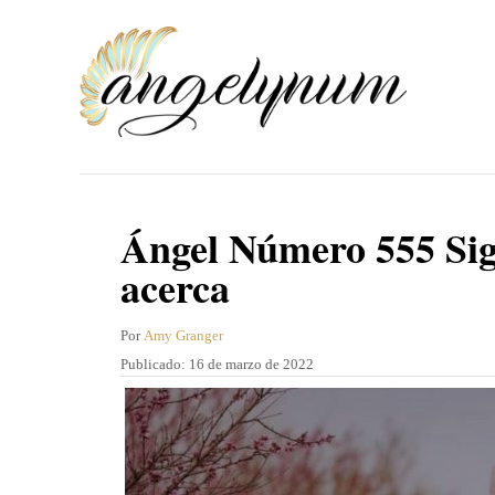
I
r
a
l
c
o
n
Ángel Número 555 Sig
t
acerca
e
n
A
Por
Amy Granger
u
P
Publicado:
16 de marzo de 2022
i
t
u
d
o
b
r
l
o
i
c