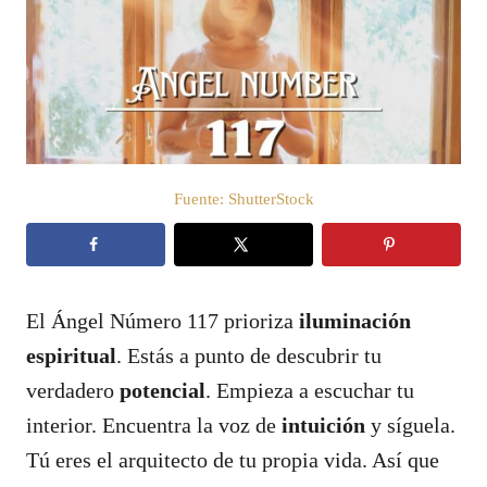
c
a
d
o
e
l
Fuente: ShutterStock
El Ángel Número 117 prioriza
iluminación
espiritual
. Estás a punto de descubrir tu
verdadero
potencial
. Empieza a escuchar tu
interior. Encuentra la voz de
intuición
y síguela.
Tú eres el arquitecto de tu propia vida. Así que