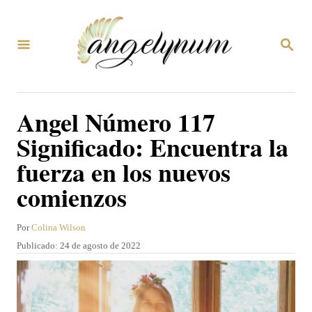
I
r
B
a
U
S
l
C
A
c
Angel Número 117
R
o
E
Significado: Encuentra la
N
n
fuerza en los nuevos
t
comienzos
e
n
A
Por
Colina Wilson
i
u
P
Publicado:
24 de agosto de 2022
d
t
u
o
b
o
r
l
i