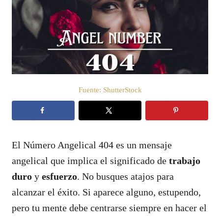
c
a
d
o
e
l
Fuente: ShutterStock
El Número Angelical 404 es un mensaje
angelical que implica el significado de
trabajo
duro
y
esfuerzo
. No busques atajos para
alcanzar el éxito. Si aparece alguno, estupendo,
pero tu mente debe centrarse siempre en hacer el