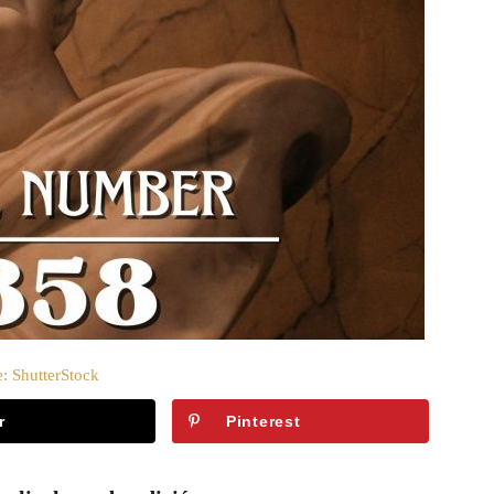
: ShutterStock
r
Pinterest