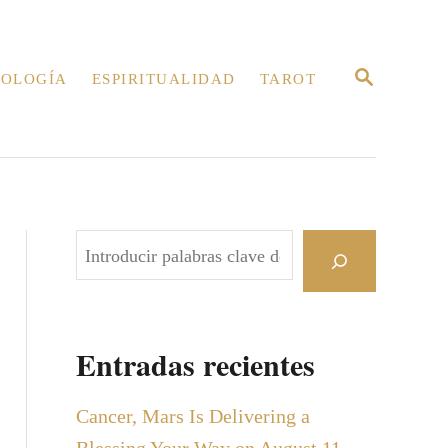
B
OLOGÍA
ESPIRITUALIDAD
TAROT
U
S
C
A
R
E
N
B
u
s
c
Entradas recientes
a
r
Cancer, Mars Is Delivering a