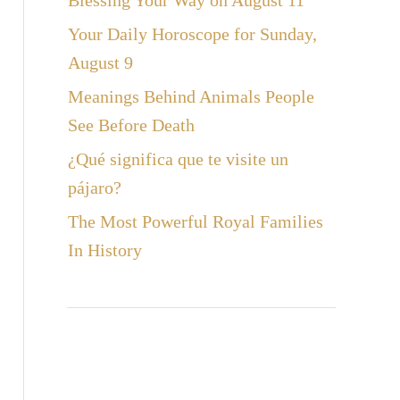
Blessing Your Way on August 11
Your Daily Horoscope for Sunday,
August 9
Meanings Behind Animals People
See Before Death
¿Qué significa que te visite un
pájaro?
The Most Powerful Royal Families
In History