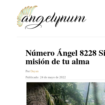
I
r
a
l
c
o
n
Número Ángel 8228 Sig
t
misión de tu alma
e
n
A
Por
Dayan
u
P
Publicado:
24 de mayo de 2022
i
t
u
d
o
b
r
l
o
i
c