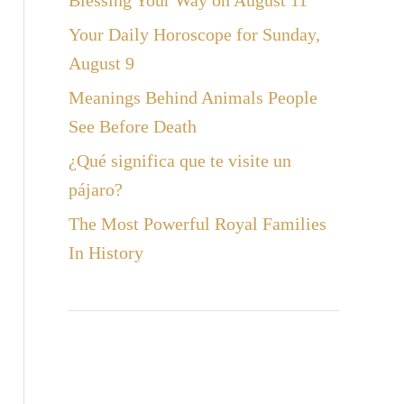
Blessing Your Way on August 11
Your Daily Horoscope for Sunday,
August 9
Meanings Behind Animals People
See Before Death
¿Qué significa que te visite un
pájaro?
The Most Powerful Royal Families
In History