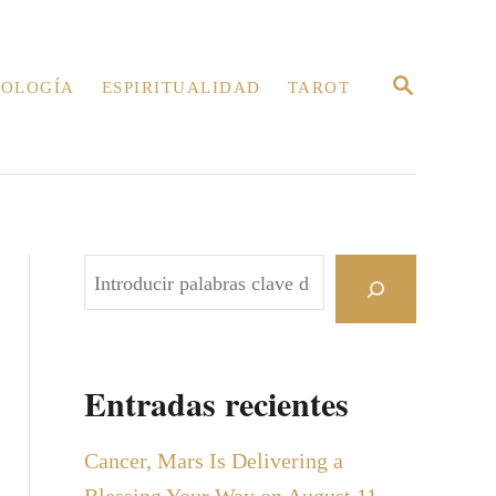
B
OLOGÍA
ESPIRITUALIDAD
TAROT
U
S
C
A
R
E
N
B
u
s
c
Entradas recientes
a
r
Cancer, Mars Is Delivering a