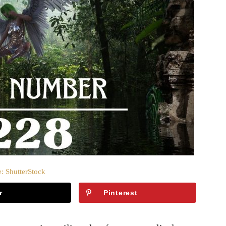
: ShutterStock
r
Pinterest