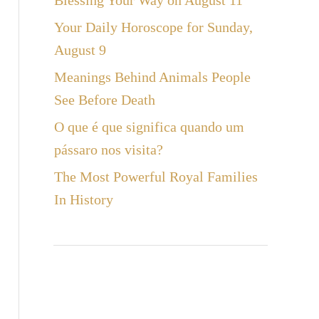
Blessing Your Way on August 11
a
Your Daily Horoscope for Sunday,
r
August 9
Meanings Behind Animals People
See Before Death
O que é que significa quando um
pássaro nos visita?
The Most Powerful Royal Families
In History