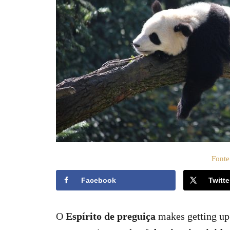
t
o
e
e
m
ú
d
o
Fonte
Facebook
Twitte
O
Espírito de preguiça
makes getting up 