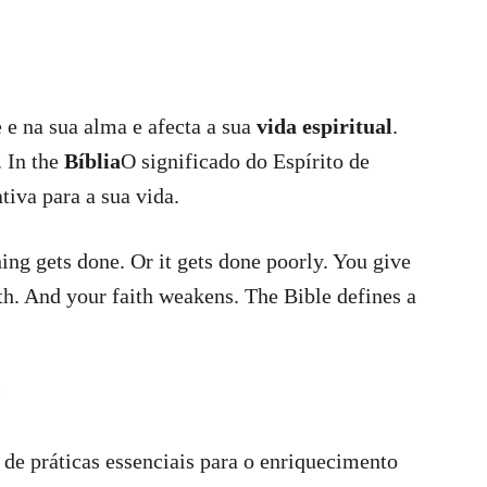
 e na sua alma e afecta a sua
vida espiritual
.
. In the
Bíblia
O significado do Espírito de
iva para a sua vida.
ing gets done. Or it gets done poorly. You give
th. And your faith weakens. The Bible defines a
?
a de práticas essenciais para o enriquecimento