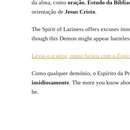
da alma, como
oração
,
Estudo da Bíblia
orientação de
Jesus Cristo
.
The Spirit of Laziness offers excuses inst
though this Demon might appear harmless 
Levai-o a sério, como faríeis com o Espír
Como qualquer demónio, o Espírito da P
insidiosamente
. The more you know abou
be.