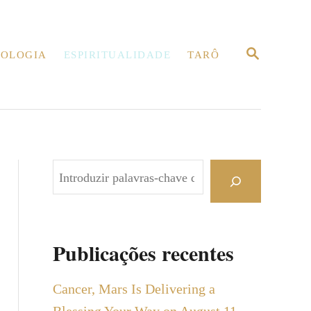
P
OLOGIA
ESPIRITUALIDADE
TARÔ
E
S
Q
U
I
S
A
R
P
e
s
q
Publicações recentes
u
i
Cancer, Mars Is Delivering a
s