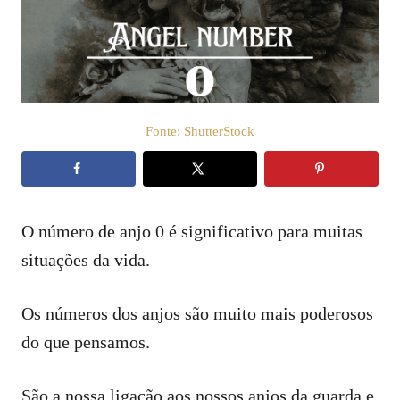
t
d
o
e
e
ú
m
d
o
Fonte: ShutterStock
O número de anjo 0 é significativo para muitas
situações da vida.
Os números dos anjos são muito mais poderosos
do que pensamos.
São a nossa ligação aos nossos anjos da guarda e